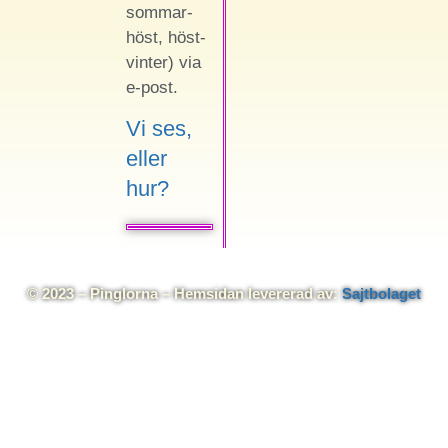
sommar-
höst, höst-
vinter) via
e-post.
Vi ses,
eller
hur?
© 2023 – Pinglorna – Hemsidan levererad av:
Sajtbolaget