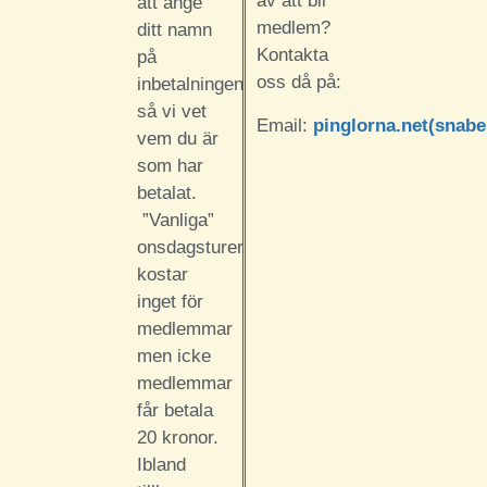
av att bli
att ange
medlem?
ditt namn
Kontakta
på
oss då på:
inbetalningen
så vi vet
Email:
pinglorna.net(snab
vem du är
som har
betalat.
”Vanliga”
onsdagsturer
kostar
inget för
medlemmar
men icke
medlemmar
får betala
20 kronor.
Ibland