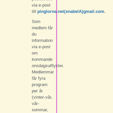
via e-post
till
pinglorna.net(snabelA)gmail.com
.
Som
medlem får
du
information
via e-post
om
kommande
onsdagsutflykter.
Medlemmar
får fyra
program
per år
(vinter-vår,
vår-
sommar,