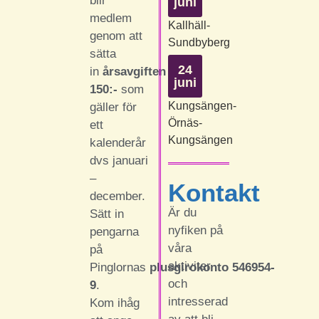
blir
juni
medlem
Kallhäll-
genom att
Sundbyberg
sätta
24
in
årsavgiften
juni
150:-
som
Kungsängen-
gäller för
Örnäs-
ett
Kungsängen
kalenderår
dvs januari
–
Kontakt
december.
Är du
Sätt in
nyfiken på
pengarna
våra
på
aktiviter
Pinglornas
plusgirokonto
546954-
och
9
.
intresserad
Kom ihåg