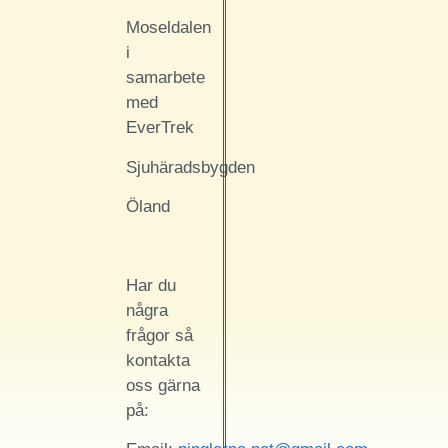
Moseldalen
i
samarbete
med
EverTrek
Sjuhäradsbygden
Öland
Har du
några
frågor så
kontakta
oss gärna
på: