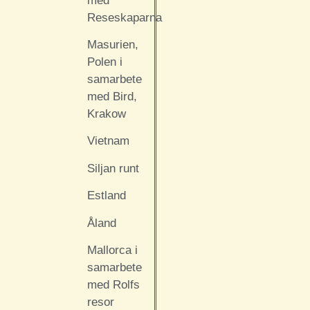
med
Reseskaparna
Masurien,
Polen i
samarbete
med Bird,
Krakow
Vietnam
Siljan runt
Estland
Åland
Mallorca i
samarbete
med Rolfs
resor