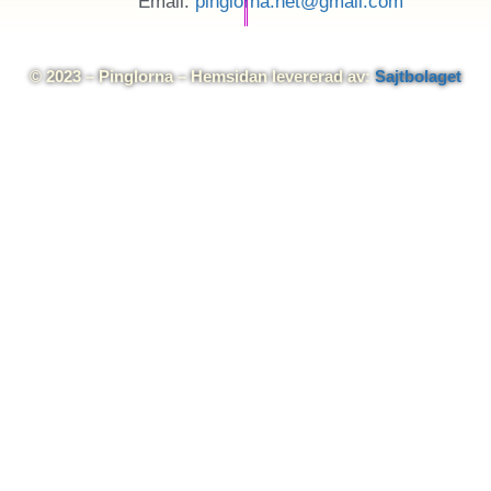
Email:
pinglorna.net@gmail.com
© 2023 – Pinglorna – Hemsidan levererad av:
Sajtbolaget