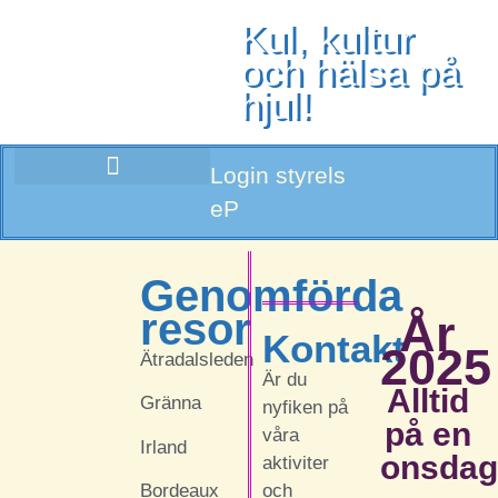
Kul, kultur
och hälsa på
hjul!
Login styrels
eP
Genomförda
resor
År
Kontakt
2025
Ätradalsleden
Är du
Alltid
Gränna
nyfiken på
på en
våra
Irland
onsdag
aktiviter
och
Bordeaux